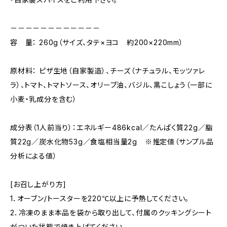
－－－－－－－－－－－－
容 量： 260g（サイズ、タテ×ヨコ 約200×220mm）
原材料： ピザ生地（自家製造）、チーズ（ナチュラル、モッツァレ
ラ）、トマト、トマトソース、オリーブ油、バジル、黒こしょう（一部に
小麦・乳成分を含む）
成分表（1人前当り）：エネルギー486kcal／たんぱく質22g／脂
質22g／炭水化物53g／食塩相当量2g ※推定値（サンプル品
分析による値）
[お召し上がり方]
1．オーブン/トースターを220℃以上に予熱してください。
2．冷凍のまま本品を袋から取り出して、付属のクッキングシート
がついた状態で焼き上げてください。