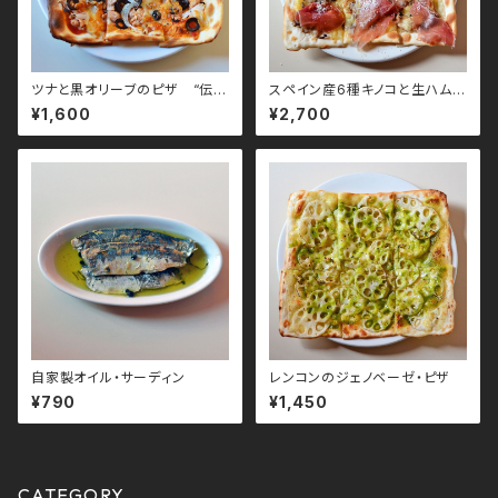
ツナと黒オリーブのピザ “伝
スペイン産6種キノコと生ハムの
説”
ピザ
¥1,600
¥2,700
自家製オイル・サーディン
レンコンのジェノベーゼ・ピザ
¥790
¥1,450
CATEGORY