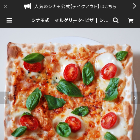
人気のシナモ公式【テイクアウト】はこちら
シナモ式 マルゲリータ・ピザ | シナ
モ公式【通販】| sinamo