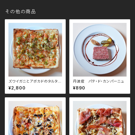
その他の商品
ズワイガニとアボカドのタルタル
丹波産 パテ・ド・カンパーニュ
茎わさびソースのピザ
¥2,800
¥890