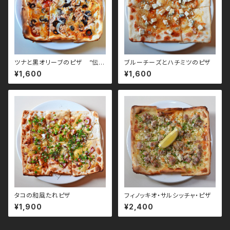
ツナと黒オリーブのピザ “伝
ブルーチーズとハチミツのピザ
説”
¥1,600
¥1,600
タコの和風たれピザ
フィノッキオ・サルシッチャ・ピザ
¥1,900
¥2,400