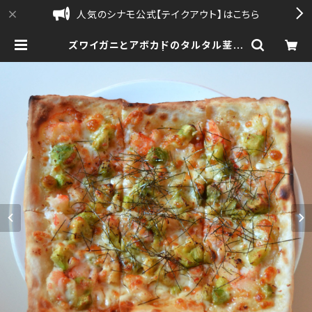
人気のシナモ公式【テイクアウト】はこちら
ズワイガニとアボカドのタルタル茎わ
さびソースのピザ | シナモ公式【通
販】| sinamo