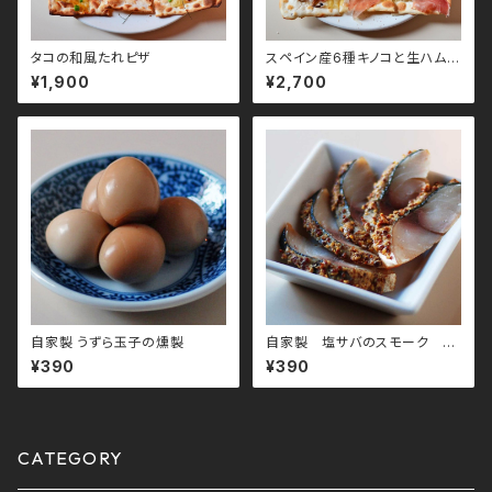
タコの和風たれピザ
スペイン産6種キノコと生ハムの
ピザ
¥1,900
¥2,700
自家製 うずら玉子の燻製
自家製 塩サバのスモーク マ
スタード少々
¥390
¥390
CATEGORY