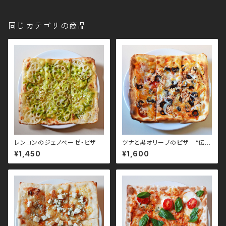
同じカテゴリの商品
レンコンのジェノベーゼ・ピザ
ツナと黒オリーブのピザ “伝
説”
¥1,450
¥1,600