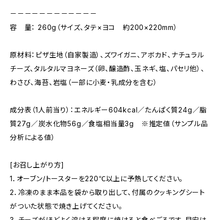
－－－－－－－－－－－－
容 量： 260g（サイズ、タテ×ヨコ 約200×220mm）
原材料：ピザ生地（自家製造）、ズワイガニ、アボカド、ナチュラル
チーズ、タルタルマヨネーズ（卵、醸造酢、玉ネギ、塩、パセリ他）、
わさび、海苔、岩塩（一部に小麦・乳成分を含む）
成分表（1人前当り）：エネルギー604kcal／たんぱく質24g／脂
質27g／炭水化物56g／食塩相当量3g ※推定値（サンプル品
分析による値）
[お召し上がり方]
1．オーブン/トースターを220℃以上に予熱してください。
2．冷凍のまま本品を袋から取り出して、付属のクッキングシート
がついた状態で焼き上げてください。
3．チーズがほどよく溶ける程度に焼けると食べごろです。目安は