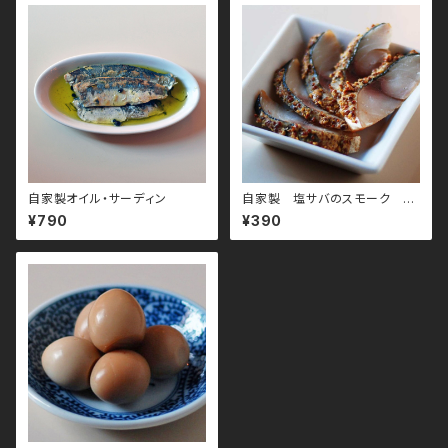
自家製オイル・サーディン
自家製 塩サバのスモーク マ
スタード少々
¥790
¥390