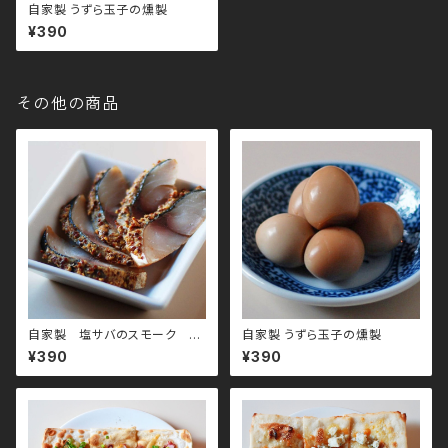
自家製 うずら玉子の燻製
¥390
その他の商品
自家製 塩サバのスモーク マ
自家製 うずら玉子の燻製
スタード少々
¥390
¥390